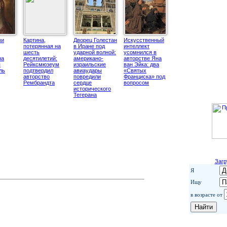
ми
Картина,
Дворец Голестан
Искусственный
потерянная на
в Иране под
интеллект
шесть
ударной волной:
усомнился в
на
десятилетий:
американо-
авторстве Яна
я
Рейксмюзеум
израильские
ван Эйка: два
ль
подтвердил
авиаудары
«Святых
авторство
повредили
Франциска» под
Рембрандта
сердце
вопросом
исторического
Тегерана
Загр
Я
Ищу
в возрасте от