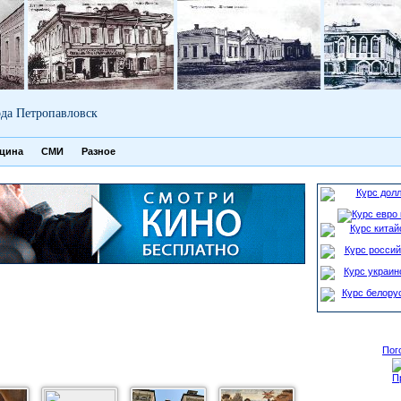
да Петропавловск
цина
СМИ
Разное
Пог
П