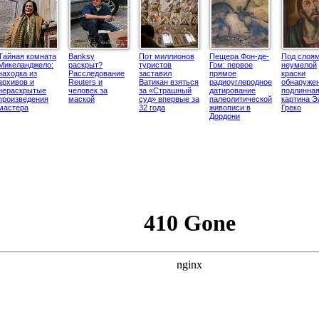
Тайная комната
Banksy
Пот миллионов
Пещера Фон-де-
Под слоя
Микеланджело:
раскрыт?
туристов
Гом: первое
неумелой
находка из
Расследование
заставил
прямое
краски
архивов и
Reuters и
Ватикан взяться
радиоуглеродное
обнаруже
нераскрытые
человек за
за «Страшный
датирование
подлинна
произведения
маской
суд» впервые за
палеолитической
картина Э
мастера
32 года
живописи в
Греко
Дордони