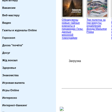
Бухгалтеру
Вакансии
Веб-мастеру
Обнаружены
Три полотна за
Видео
новые тайные
три минуты:
комнаты в
ограбление
пирамидах Гизы:
фонда Маньяни
Газеты и журналы Online
данные
Рокка
мюонной
Гороскоп
томографии
Доска "почёта"
Досуг
Ж/д вокзал
Загрузка
Здоровье
Знакомства
Игровая валюта
Игры Online
Интересно
Интернет-банкинг